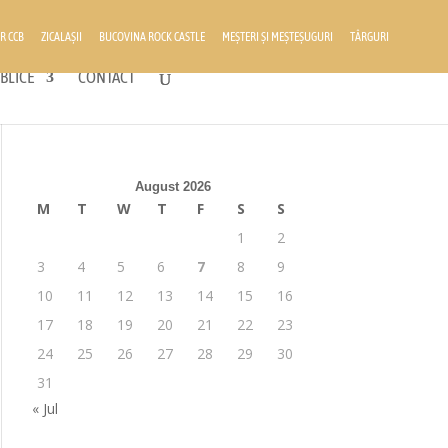
R CCB
ZICALAȘII
BUCOVINA ROCK CASTLE
MEȘTERI ȘI MEȘTEȘUGURI
TÂRGURI
BLICE
CONTACT
August 2026
M
T
W
T
F
S
S
1
2
3
4
5
6
7
8
9
10
11
12
13
14
15
16
17
18
19
20
21
22
23
24
25
26
27
28
29
30
31
« Jul