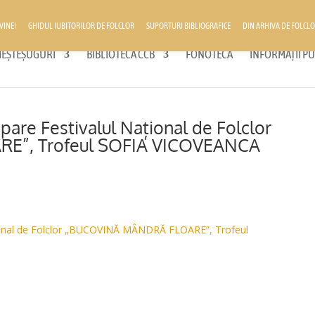
VINEI
GHIDUL IUBITORILOR DE FOLCLOR
SUPORTURI BIBLIOGRAFICE
DIN ARHIVA DE FOLCLO
 MEȘTEȘUGURI
BIBLIOTECA CCB
FONOTECĂ
INFORMAȚII PU
ipare Festivalul Național de Folclor
E”, Trofeul SOFIA VICOVEANCA
ațional de Folclor „BUCOVINĂ MÂNDRĂ FLOARE”, Trofeul