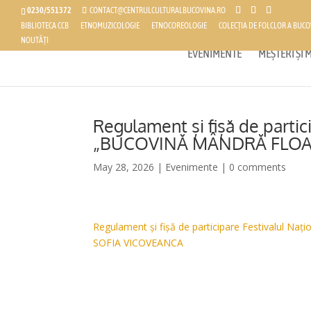
0230/551372
CONTACT@CENTRULCULTURALBUCOVINA.RO
BIBLIOTECA CCB
ETNOMUZICOLOGIE
ETNOCOREOLOGIE
COLECȚIA DE FOLCLOR A BUCO
NOUTĂȚI
EVENIMENTE
MEȘTERI ȘI
Regulament și fișă de partic
„BUCOVINĂ MÂNDRĂ FLOAR
May 28, 2026
|
Evenimente
|
0 comments
Regulament și fișă de participare Festivalul N
SOFIA VICOVEANCA