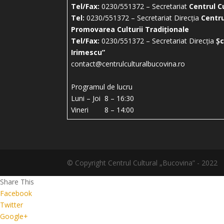
Tel/Fax:
0230/551372 – Secretariat
Centrul C
Tel:
0230/551372 – Secretariat Direcția
Centru
Promovarea Culturii Tradiționale
Tel/Fax:
0230/551372 – Secretariat Direcția
Șc
Irimescu”
contact@centrulculturalbucovina.ro
Programul de lucru
Luni – Joi 8 – 16:30
Vineri 8 – 14:00
© Copyright Centrul Cultural „Bucovina” - 2022
Share This
Facebook
Twitter
Google+