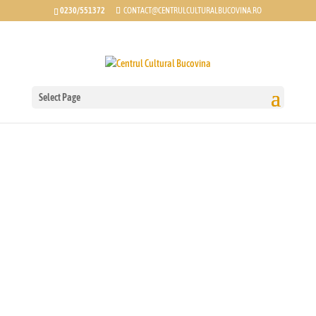
0230/551372
CONTACT@CENTRULCULTURALBUCOVINA.RO
Centrul Cultural Bucovina
Select Page
Explorați tradițiile bogate și arta autentică a regiunii noastre,
unde cultura prinde viață prin evenimente și spectacole unice.