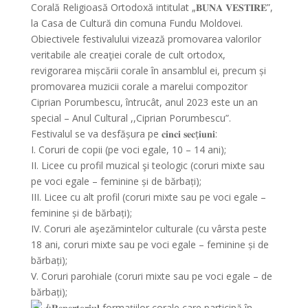
Corală Religioasă Ortodoxă intitulat „𝐁𝐔𝐍𝐀 𝐕𝐄𝐒𝐓𝐈𝐑𝐄”,
la Casa de Cultură din comuna Fundu Moldovei.
Obiectivele festivalului vizează promovarea valorilor
veritabile ale creaţiei corale de cult ortodox,
revigorarea mișcării corale în ansamblul ei, precum și
promovarea muzicii corale a marelui compozitor
Ciprian Porumbescu, întrucât, anul 2023
este un an
special – Anul Cultural ,,Ciprian Porumbescu”.
Festivalul se va desfășura pe 𝐜𝐢𝐧𝐜𝐢 𝐬𝐞𝐜ț𝐢𝐮𝐧𝐢:
I. Coruri de copii (pe voci egale, 10 – 14 ani);
II. Licee cu profil muzical şi teologic (coruri mixte sau
pe voci egale – feminine și de bărbați);
III. Licee cu alt profil (coruri mixte sau pe voci egale –
feminine și de bărbați);
IV. Coruri ale aşezămintelor culturale (cu vârsta peste
18 ani, coruri mixte sau pe voci egale – feminine și de
bărbați);
V. Coruri parohiale (coruri mixte sau pe voci egale – de
bărbați);
𝐑𝐞𝐩𝐞𝐫𝐭𝐨𝐫𝐢𝐮𝐥 formațiilor corale care participă în