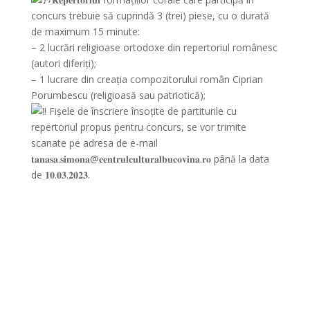
concurs trebuie să cuprindă 3 (trei) piese, cu o durată
de maximum 15 minute:
– 2 lucrări religioase ortodoxe din repertoriul românesc
(autori diferiți);
– 1 lucrare din creația compozitorului român Ciprian
Porumbescu (religioasă sau patriotică);
Fișele de înscriere însoțite de partiturile cu
repertoriul propus pentru concurs, se vor trimite
scanate pe adresa de e-mail
𝐭𝐚𝐧𝐚𝐬𝐚.𝐬𝐢𝐦𝐨𝐧𝐚@𝐜𝐞𝐧𝐭𝐫𝐮𝐥𝐜𝐮𝐥𝐭𝐮𝐫𝐚𝐥𝐛𝐮𝐜𝐨𝐯𝐢𝐧𝐚.𝐫𝐨 până la data
de 𝟏𝟎.𝟎𝟑.𝟐𝟎𝟐𝟑.