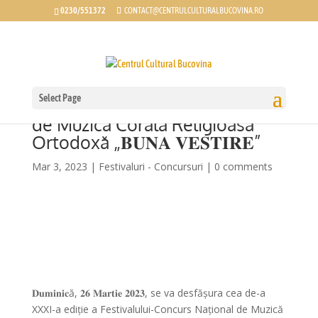
0230/551372
CONTACT@CENTRULCULTURALBUCOVINA.RO
Select Page
Festivalului-Concurs Național
de Muzică Corală Religioasă
Ortodoxă „𝐁𝐔𝐍𝐀 𝐕𝐄𝐒𝐓𝐈𝐑𝐄”
Mar 3, 2023
|
Festivaluri - Concursuri
|
0 comments
𝐃𝐮𝐦𝐢𝐧𝐢𝐜ă, 𝟐𝟔 𝐌𝐚𝐫𝐭𝐢𝐞 𝟐𝟎𝟐𝟑, se va desfășura cea de-a
XXXI-a ediție a Festivalului-Concurs Național de Muzică