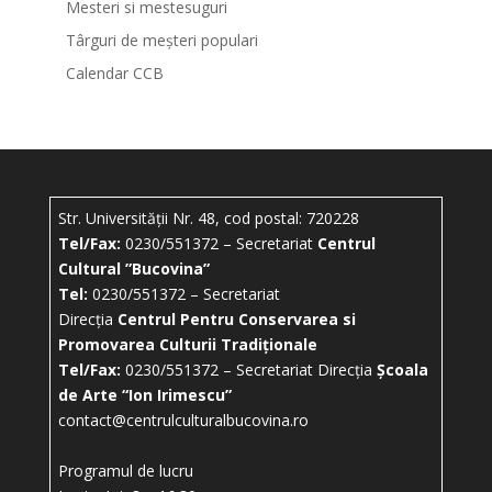
Mesteri si mestesuguri
Târguri de meșteri populari
Calendar CCB
Str. Universității Nr. 48, cod postal: 720228
Tel/Fax:
0230/551372 – Secretariat
Centrul
Cultural ”Bucovina”
Tel:
0230/551372 – Secretariat
Direcția
Centrul Pentru Conservarea si
Promovarea Culturii Tradiționale
Tel/Fax:
0230/551372 – Secretariat Direcția
Școala
de Arte “Ion Irimescu”
contact@centrulculturalbucovina.ro
Programul de lucru