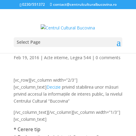
0230/551372
contact@centrulculturalbucovina.ro
Select Page
Legea 544/2001
Feb 19, 2016
|
Acte interne
,
Legea 544
|
0 comments
[vc_row][vc_column width=”2/3″]
[vc_column_text]
Decizie
privind stabilirea unor măsuri
privind accesul la informațiile de interes public, la nivelul
Centrului Cultural “Bucovina”
[/vc_column_text][/vc_column][vc_column width=”1/3″]
[vc_column_text]
* Cerere tip