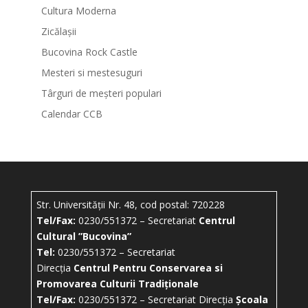
Cultura Moderna
Zicălașii
Bucovina Rock Castle
Mesteri si mestesuguri
Târguri de meșteri populari
Calendar CCB
Str. Universității Nr. 48, cod postal: 720228
Tel/Fax:
0230/551372 – Secretariat
Centrul
Cultural ”Bucovina”
Tel:
0230/551372 – Secretariat
Direcția
Centrul Pentru Conservarea si
Promovarea Culturii Tradiționale
Tel/Fax:
0230/551372 – Secretariat Direcția
Școala