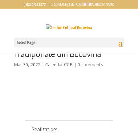
0230/551372
CONTACT@CENTRULCULTURALBUCOVINA.RO
Select Page
Calendar 2022 – Gospodării
Tradiționale din Bucovina
Mar 30, 2022
|
Calendar CCB
|
0 comments
Realizat de: