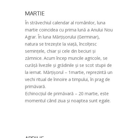
MARTIE
În străvechiul calendar al românilor, luna
martie coincidea cu prima lună a Anului Nou
Agrar. În luna Mărțișorului (Germinar),
natura se trezește la viață, încolțesc
semințele, chiar și cele din beciuri și
zămnice. Acum încep muncile agricole, se
curăță livezile și grădinile și se scot stupii de
la iernat. Mărțișorul – 1martie, reprezintă un
vechi ritual de înnoire a timpului, în prag de
primăvară.
Echinocțiul de primăvară – 20 martie, este
momentul când ziua și noaptea sunt egale.