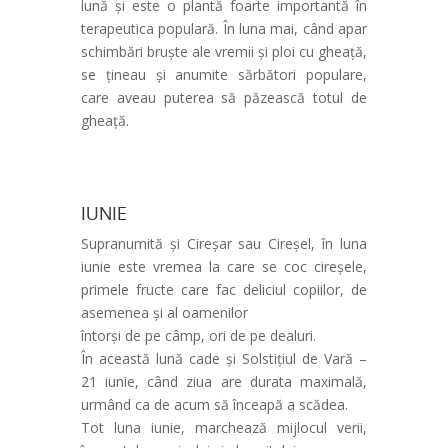
lună și este o plantă foarte importantă în
terapeutica populară. În luna mai, când apar
schimbări bruște ale vremii și ploi cu gheață,
se țineau și anumite sărbători populare,
care aveau puterea să păzească totul de
gheață.
IUNIE
Supranumită și Cireșar sau Cireșel, în luna
iunie este vremea la care se coc cireșele,
primele fructe care fac deliciul copiilor, de
asemenea și al oamenilor
întorși de pe câmp, ori de pe dealuri.
În această lună cade și Solstițiul de Vară –
21 iunie, când ziua are durata maximală,
urmând ca de acum să înceapă a scădea.
Tot luna iunie, marchează mijlocul verii,