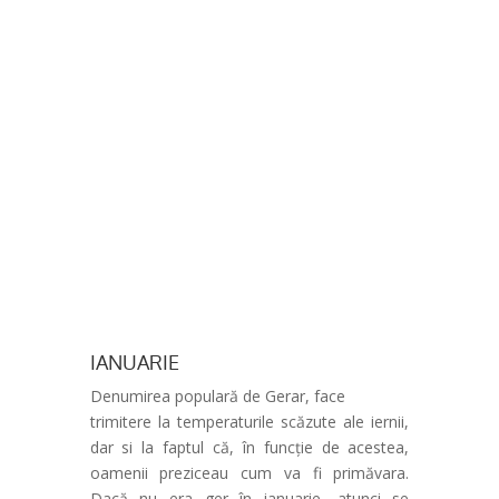
construcțiilor, prin poziționare și prin
organizarea fiecăreia.
Calendarul este o poveste arhitecturală
bucovineană, plină de simbolism, o
incursiune în frumusețea discretă a lumii
țărănești din această zonă.
Mulțumiri Maestrului Mihai Pânzaru-PIM și
jurnalistului Sorin Avram, pentru colaborare!
IANUARIE
Denumirea populară de Gerar, face
trimitere la temperaturile scăzute ale iernii,
dar si la faptul că, în funcție de acestea,
oamenii preziceau cum va fi primăvara.
Dacă nu era ger în ianuarie, atunci se