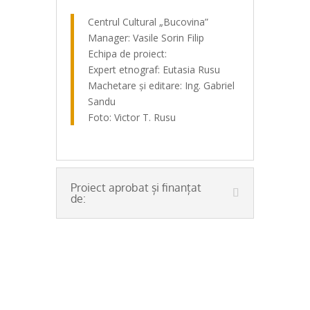
Centrul Cultural „Bucovina”
Manager: Vasile Sorin Filip
Echipa de proiect:
Expert etnograf: Eutasia Rusu
Machetare și editare: Ing. Gabriel
Sandu
Foto: Victor T. Rusu
Proiect aprobat și finanțat
de:
Gospodaria traditionala din Bucovina
„Victor T. Rusu nu a căutat niciodată
Frumosul, pentru că nu a fost nevoie.