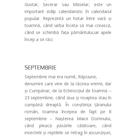
Gustar, Secerar sau Măselar, este un
important stâlp calendaristic în calendarul
popular. Reprezintă un hotar între vară și
toamnă, când iarba înceta să mai crească,
când se schimbă fața pământului,iar apele
încep a se răci.
SEPTEMBRIE
Septembrie mai era numit, Răpciune,
denumire care vine de la răcirea vremii, dar
și Cumpănar, de la Echinocțiul de toamnă –
23 septembrie, când ziua și noaptea stau în
cumpănă dreaptă. În conștiința țăranului
român, toamna începea de fapt pe 8
septembrie – Nașterea Maicii Domnului,
când pleacă păsările călătoare, când
insectele și reptilele se retrag în ascunzișuri,