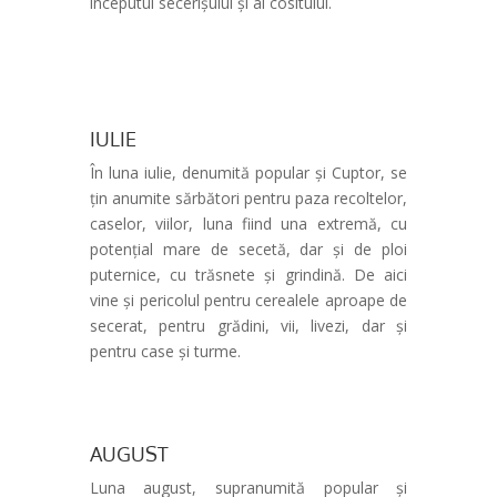
începutul secerișului și al cositului.
IULIE
În luna iulie, denumită popular și Cuptor, se
țin anumite sărbători pentru paza recoltelor,
caselor, viilor, luna fiind una extremă, cu
potențial mare de secetă, dar și de ploi
puternice, cu trăsnete și grindină. De aici
vine și pericolul pentru cerealele aproape de
secerat, pentru grădini, vii, livezi, dar și
pentru case și turme.
AUGUST
Luna august, supranumită popular și