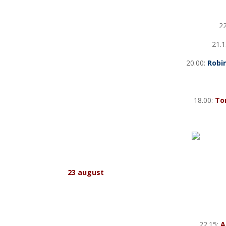
2
21.1
20.00:
Robi
18.00:
To
23 august
22.15:
A