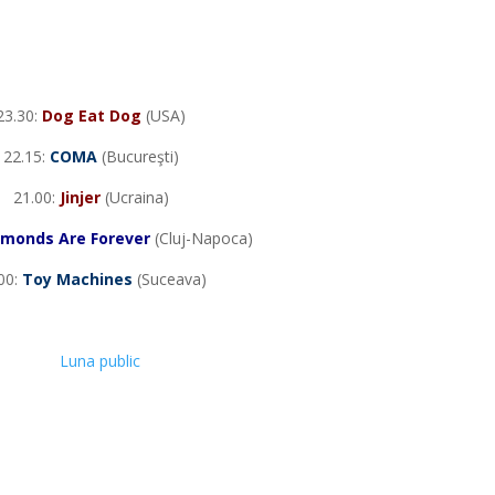
23.30:
Dog Eat Dog
(USA)
22.15:
COMA
(Bucureşti)
21.00:
Jinjer
(Ucraina)
amonds Are Forever
(Cluj-Napoca)
00:
Toy Machines
(Suceava)
*
*
*