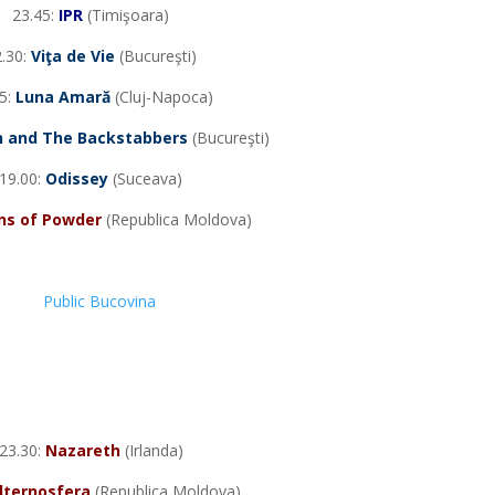
23.45:
IPR
(Timişoara)
2.30:
Viţa de Vie
(Bucureşti)
5:
Luna Amară
(Cluj-Napoca)
n and The Backstabbers
(Bucureşti)
19.00:
Odissey
(Suceava)
ns of Powder
(Republica Moldova)
*
*
*
23.30:
Nazareth
(Irlanda)
lternosfera
(Republica Moldova)