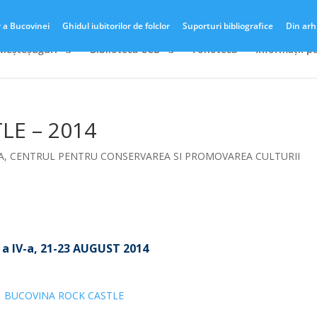
r a Bucovinei
Ghidul iubitorilor de folclor
Suporturi bibliografice
Din arh
 Meșteșuguri
Biblioteca CCB
Fonotecă
Informații p
LE – 2014
A
,
CENTRUL PENTRU CONSERVAREA SI PROMOVAREA CULTURII
a a IV-a, 21-23 AUGUST 2014