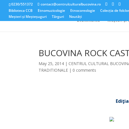
0230/551372
contact@centrulculturalbucovina.ro
Biblioteca CCB
Etnomuzicologie
Etnocoreologie
Colecția de folclo
Meșteri și Meșteșuguri
Târguri
Noutăți
Evenimente
Meșteri și
BUCOVINA ROCK CAST
May 25, 2014
|
CENTRUL CULTURAL BUCOVIN
TRADITIONALE
|
0 comments
*
Ediţi
*