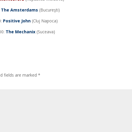
:
The Amsterdams
(Bucureşti)
0:
Positive John
(Cluj Napoca)
00:
The Mechanix
(Suceava)
ed fields are marked
*