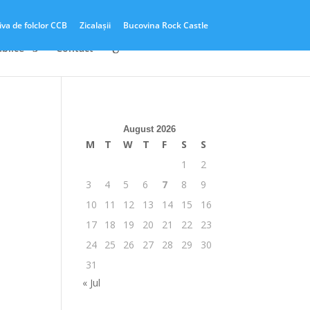
iva de folclor CCB
Zicalașii
Bucovina Rock Castle
ublice
Contact
August 2026
M
T
W
T
F
S
S
1
2
3
4
5
6
7
8
9
10
11
12
13
14
15
16
17
18
19
20
21
22
23
24
25
26
27
28
29
30
31
« Jul