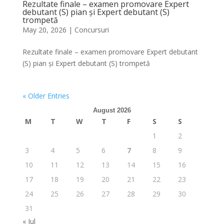
Rezultate finale – examen promovare Expert
debutant (S) pian și Expert debutant (S)
trompetă
May 20, 2026
|
Concursuri
Rezultate finale – examen promovare Expert debutant
(S) pian și Expert debutant (S) trompetă
« Older Entries
August 2026
M
T
W
T
F
S
S
1
2
3
4
5
6
7
8
9
10
11
12
13
14
15
16
17
18
19
20
21
22
23
24
25
26
27
28
29
30
31
« Jul