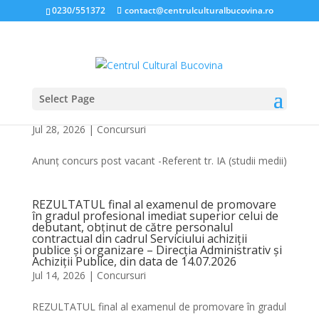
0230/551372
contact@centrulculturalbucovina.ro
Select Page
Anunț concurs post vacant -Referent tr. IA
(studii medii)
Jul 28, 2026
|
Concursuri
Anunț concurs post vacant -Referent tr. IA (studii medii)
REZULTATUL final al examenul de promovare
în gradul profesional imediat superior celui de
debutant, obținut de către personalul
contractual din cadrul Serviciului achiziții
publice și organizare – Direcția Administrativ și
Achiziții Publice, din data de 14.07.2026
Jul 14, 2026
|
Concursuri
REZULTATUL final al examenul de promovare în gradul