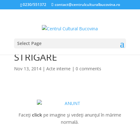
0230/551372
contact@centrulculturalbucovina.ro
Select Page
ANUNŢ: LICITAŢIE CU
STRIGARE
Nov 13, 2014
|
Acte interne
|
0 comments
Faceţi
click
pe imagine şi vedeţi anunţul în mărime
normală.
*