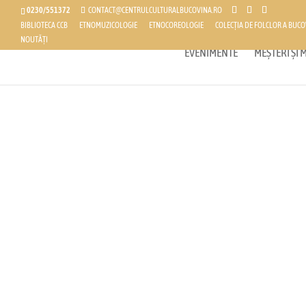
0230/551372
CONTACT@CENTRULCULTURALBUCOVINA.RO
BIBLIOTECA CCB
ETNOMUZICOLOGIE
ETNOCOREOLOGIE
COLECȚIA DE FOLCLOR A BUCO
NOUTĂȚI
EVENIMENTE
MEȘTERI ȘI
Centrul C
Bucovina
Explorați tradițiile bogate și arta autentică a r
evenimente și spectacole unice.