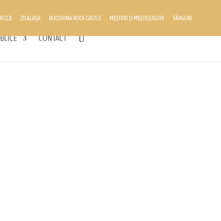
R CCB
ZICALAȘII
BUCOVINA ROCK CASTLE
MEȘTERI ȘI MEȘTEȘUGURI
TÂRGURI
BLICE
CONTACT