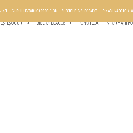
VINEI
GHIDUL IUBITORILOR DE FOLCLOR
SUPORTURI BIBLIOGRAFICE
DIN ARHIVA DE FOLCLO
 MEȘTEȘUGURI
BIBLIOTECA CCB
FONOTECĂ
INFORMAȚII PU
ultural
egiunii noastre, unde cultura prinde viață prin